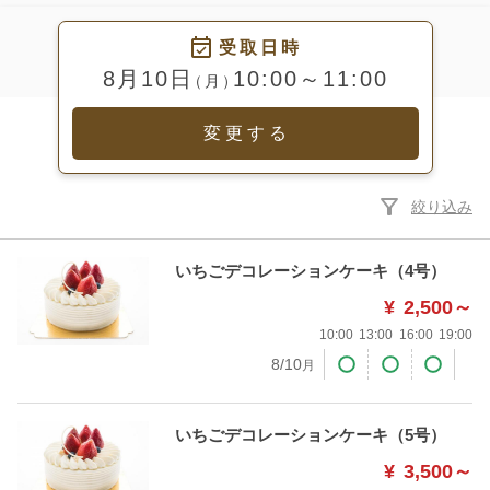
受取日時
8月10日
10:00～11:00
（月）
変更する
filter_alt
絞り込み
いちごデコレーションケーキ（4号）
¥
2,500～
10:00
13:00
16:00
19:00
8/10
月
いちごデコレーションケーキ（5号）
¥
3,500～