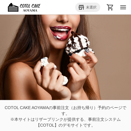
8/10
10:00～11:00
受取日時
menu
（月）
store_mall_directory
未選択
COTOL CAKE AOYAMAの事前注文（お持ち帰り）予約のページで
す。
※本サイトはリザーブリンクが提供する、事前注文システム
【COTOL】のデモサイトです。